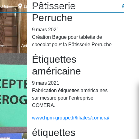
Pâtisserie
63 91
119 Grande Rue
01380
SAINT ANDRÉ DE BÂGÉ
Perruche
9 mars 2021
Création Bague pour tablette de
chocolat pour la Pâtisserie Perruche
ces
Actualités
Contact
Étiquettes
américaine
9 mars 2021
Fabrication étiquettes américaines
sur mesure pour l’entreprise
COMERA.
www.hpm-groupe.fr/filiales/comera/
étiquettes