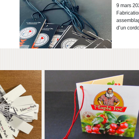
9 mars 20
MAPLE JOE
SPU
Fabricatio
assemblag
d’un cordo