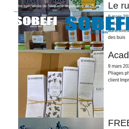
Le r
Votre spécialiste de l'étiquette depuis plus de 25 ans
9 mars 20
Création e
adhésives 
des buis
Accueil
Acad
9 mars 20
Pliages p
client Im
FRE