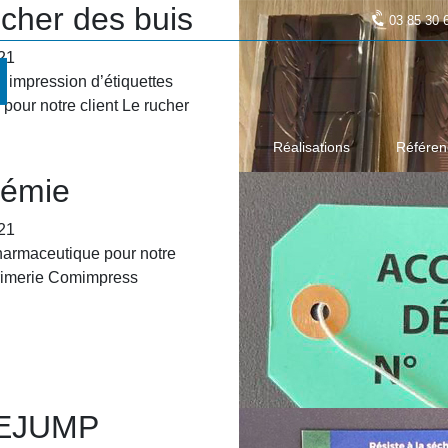
ucher des buis
03 85 30 
21
t impression d’étiquettes
pour notre client Le rucher
L’entreprise
Prestations
Réalisations
Référen
émie
21
harmaceutique pour notre
primerie Comimpress
EJUMP