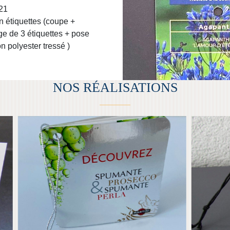
21
MANTE & PROSECO
JACK DANIEL’S
n étiquettes (coupe +
e de 3 étiquettes + pose
n polyester tressé )
NOS RÉALISATIONS