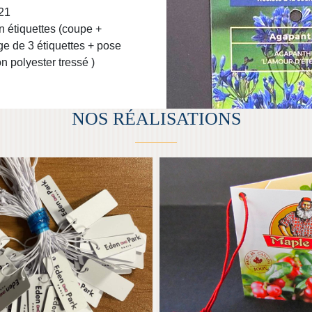
21
TITES ÉTIQUETTES
MAPLE JOE
n étiquettes (coupe +
e de 3 étiquettes + pose
n polyester tressé )
NOS RÉALISATIONS