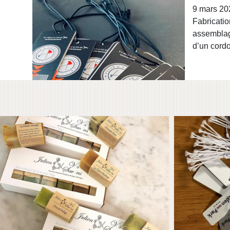
9 mars 20
PACKAGING « JULIEN & VOS SAVONS »
PE
Fabricatio
assemblag
d’un cordo