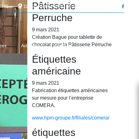
Pâtisserie
63 91
119 Grande Rue
01380
SAINT ANDRÉ DE BÂGÉ
Perruche
9 mars 2021
Création Bague pour tablette de
chocolat pour la Pâtisserie Perruche
ces
Actualités
Contact
Étiquettes
américaine
9 mars 2021
Fabrication étiquettes américaines
sur mesure pour l’entreprise
COMERA.
www.hpm-groupe.fr/filiales/comera/
étiquettes