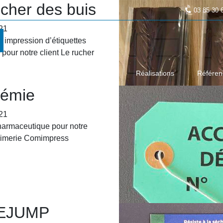
ucher des buis
03 85 30 
21
t impression d’étiquettes
pour notre client Le rucher
L’entreprise
Prestations
Réalisations
Référen
émie
21
harmaceutique pour notre
primerie Comimpress
EJUMP