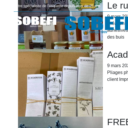
Le r
Votre spécialiste de l'étiquette depuis plus de 25 ans
9 mars 20
Création e
adhésives 
des buis
Accueil
Acad
9 mars 20
Pliages p
client Im
FRE