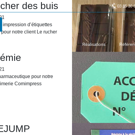
ucher des buis
03 85 30 
21
t impression d’étiquettes
pour notre client Le rucher
L’entreprise
Prestations
Réalisations
Référen
émie
21
harmaceutique pour notre
primerie Comimpress
EJUMP