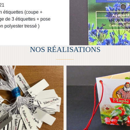
21
TITES ÉTIQUETTES
MAPLE JOE
n étiquettes (coupe +
e de 3 étiquettes + pose
n polyester tressé )
NOS RÉALISATIONS