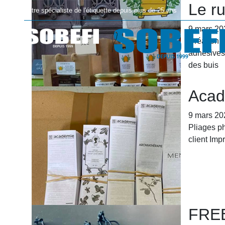
Le r
Votre spécialiste de l'étiquette depuis plus de 25 ans
9 mars 20
Création e
adhésives 
des buis
Accueil
Acad
9 mars 20
Pliages p
client Im
FRE