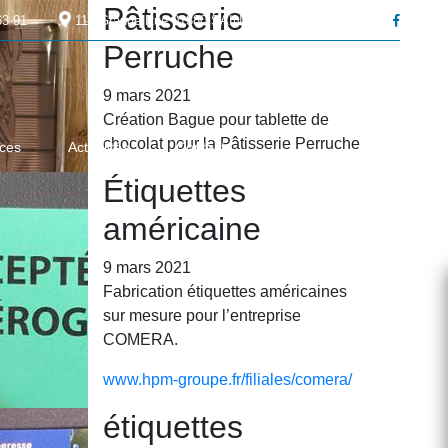
Pâtisserie
63 91
119 Grande Rue
01380
SAINT ANDRÉ DE BÂGÉ
Perruche
9 mars 2021
Création Bague pour tablette de
chocolat pour la Pâtisserie Perruche
ces
Actualités
Contact
Étiquettes
américaine
9 mars 2021
Fabrication étiquettes américaines
sur mesure pour l’entreprise
COMERA.
www.hpm-groupe.fr/filiales/comera/
étiquettes