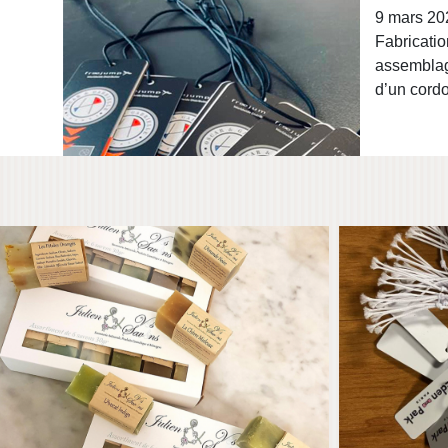
9 mars 20
PACKAGING « JULIEN & VOS SAVONS »
PE
Fabricatio
assemblag
d’un cordo